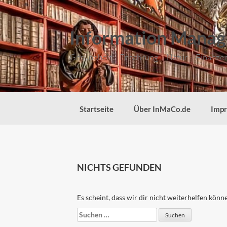
Zum
Inhalt
springen
Information Manag
Gesundheit – Ernährung – Natur – Finanzen 
Startseite
Über InMaCo.de
Imp
NICHTS GEFUNDEN
Es scheint, dass wir dir nicht weiterhelfen könn
Suchen
nach: