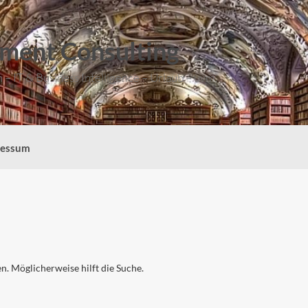
ment Consulting
– IT & Business Intelligence – Urlaub – uvm.
ressum
en. Möglicherweise hilft die Suche.