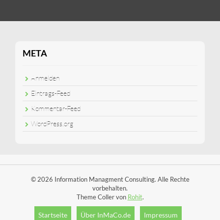
META
Anmelden
Eintrags-Feed
Kommentar-Feed
WordPress.org
© 2026 Information Managment Consulting. Alle Rechte
vorbehalten.
Theme Coller von
Rohit
.
Startseite
Über InMaCo.de
Impressum